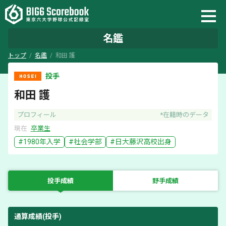
名鑑
トップ
名鑑
和田 護
投手
和田 護
プロフィール
*在籍時のデータ
現在
卒業生
#
1980
年入学
#
社会学部
#
日大藤沢
高校出身
投手成績
野手成績
通算成績(投手)