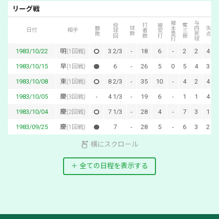
リーグ戦
被本塁打
与四死球
投球回
打者数
被安打
奪三振
自
勝敗
球数
失点
日付
相手
1983/10/22
明
3 2/3
-
18
6
-
2
2
4
(
1回戦
)
1983/10/15
早
6
-
26
5
0
5
4
3
(
1回戦
)
1983/10/08
東
8 2/3
-
35
10
-
4
2
4
(
1回戦
)
1983/10/05
慶
-
4 1/3
-
19
6
-
1
1
4
(
3回戦
)
1983/10/04
慶
7 1/3
-
28
4
-
7
3
1
(
2回戦
)
1983/09/25
慶
7
-
28
5
-
6
3
2
(
1回戦
)
横にスクロール
全ての日程を表示する