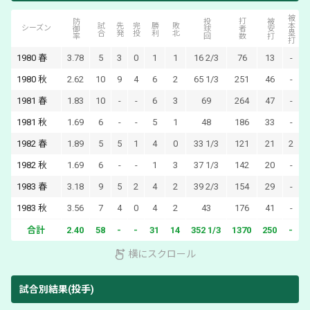
被本塁打
防御率
投球回
打者数
被安打
試合
先発
完投
勝利
敗北
シーズン
1980
春
3.78
5
3
0
1
1
16 2/3
76
13
-
1980
秋
2.62
10
9
4
6
2
65 1/3
251
46
-
1981
春
1.83
10
-
-
6
3
69
264
47
-
1981
秋
1.69
6
-
-
5
1
48
186
33
-
1982
春
1.89
5
5
1
4
0
33 1/3
121
21
2
1982
秋
1.69
6
-
-
1
3
37 1/3
142
20
-
1983
春
3.18
9
5
2
4
2
39 2/3
154
29
-
1983
秋
3.56
7
4
0
4
2
43
176
41
-
合計
2.40
58
-
-
31
14
352 1/3
1370
250
-
2
横にスクロール
試合別結果(投手)