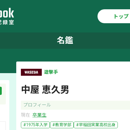
トップ
名鑑
遊撃手
中屋 恵久男
プロフィール
現在
卒業生
#
1975
年入学
#
教育学部
#
早稲田実業
高校出身