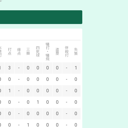
ル
犠打・犠飛
塁打
四死球
併殺打
打点
得点
三振
盗塁
失策
1
3
-
0
0
0
0
-
1
0
0
-
0
0
0
0
-
0
0
1
-
0
0
0
0
-
0
0
0
-
0
1
0
0
-
0
0
0
-
0
0
0
0
-
0
0
0
-
1
0
0
0
-
0