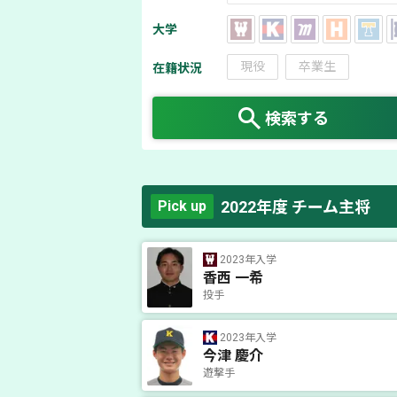
大学
現役
卒業生
在籍状況
検索する
2022年度 チーム主将
Pick up
2023年入学
香西 一希
投手
2023年入学
今津 慶介
遊撃手