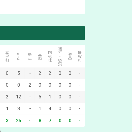
犠打・犠飛
本塁打
四死球
併殺打
打点
得点
三振
盗塁
失策
0
5
-
2
2
0
0
-
3
0
0
2
0
0
0
0
-
0
2
12
-
5
1
0
0
-
4
1
8
-
1
4
0
0
-
1
3
25
-
8
7
0
0
-
8