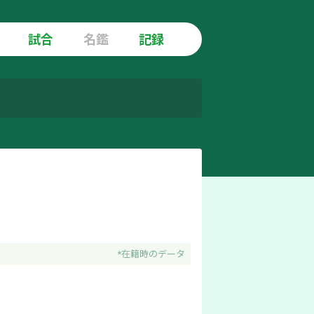
試合
名鑑
記録
*在籍時のデータ