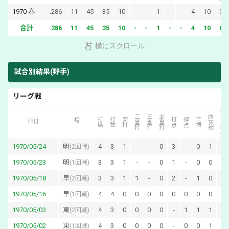
1970
春
.286
11
45
35
10
-
-
1
-
-
4
10
0
合計
.286
11
45
35
10
-
-
1
-
-
4
10
0
横にスクロール
試合別結果(野手)
リーグ戦
犠打・犠飛
二塁打
三塁打
本塁打
四死球
相手
打席
打数
安打
打点
得点
三振
日付
1970/05/24
明
4
3
1
-
-
0
3
-
0
1
0
(
2回戦
)
1970/05/23
明
3
3
1
-
-
0
1
-
0
0
0
(
1回戦
)
1970/05/18
早
3
3
1
1
-
0
2
-
1
0
0
(
2回戦
)
1970/05/16
早
4
4
0
0
0
0
0
0
0
0
0
(
1回戦
)
1970/05/03
東
4
3
0
0
0
0
-
1
1
1
0
(
2回戦
)
1970/05/02
東
4
3
0
0
0
0
-
0
0
1
0
(
1回戦
)