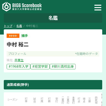
名鑑
トップ
名鑑
中村 裕二
捕手
中村 裕二
プロフィール
*在籍時のデータ
現在
卒業生
#
1968
年入学
#
経営学部
#
柳川
高校出身
通算成績(野手)
犠打・犠飛
二塁打
三塁打
本塁打
四死球
打率
試合
打席
打数
安打
打点
得点
三振
シーズン