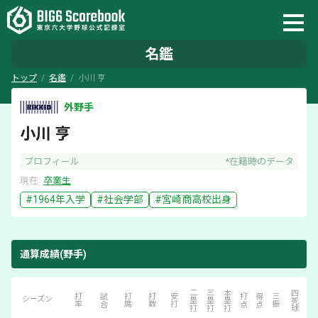
名鑑
トップ
名鑑
小川 亨
外野手
小川 亨
プロフィール
*在籍時のデータ
現在
卒業生
#
1964
年入学
#
社会学部
#
宮崎商
高校出身
通算成績(野手)
犠打・犠飛
二塁打
三塁打
本塁打
四死球
打率
試合
打席
打数
安打
打点
得点
三振
シーズン