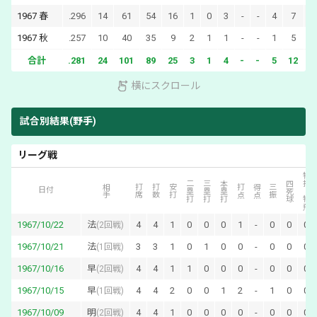
1967
春
.296
14
61
54
16
1
0
3
-
-
4
7
0
1967
秋
.257
10
40
35
9
2
1
1
-
-
1
5
0
合計
.281
24
101
89
25
3
1
4
-
-
5
12
0
横にスクロール
試合別結果(野手)
リーグ戦
犠打・犠飛
二塁打
三塁打
本塁打
四死球
相手
打席
打数
安打
打点
得点
三振
日付
1967/10/22
法
4
4
1
0
0
0
1
-
0
0
0
(
2回戦
)
1967/10/21
法
3
3
1
0
1
0
0
-
0
0
0
(
1回戦
)
1967/10/16
早
4
4
1
1
0
0
0
-
0
0
0
(
2回戦
)
1967/10/15
早
4
4
2
0
0
1
2
-
1
0
0
(
1回戦
)
1967/10/09
明
4
4
1
0
0
0
0
-
0
0
0
(
2回戦
)