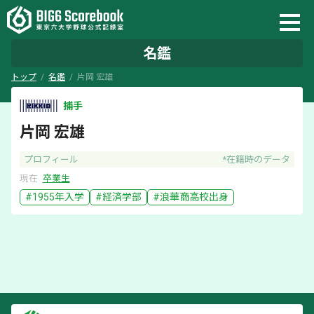
名鑑
トップ
名鑑
片岡 宏雄
捕手
片岡 宏雄
プロフィール
*在籍時のデータ
現在
卒業生
#
1955
年入学
#
経済学部
#
浪華商
高校出身