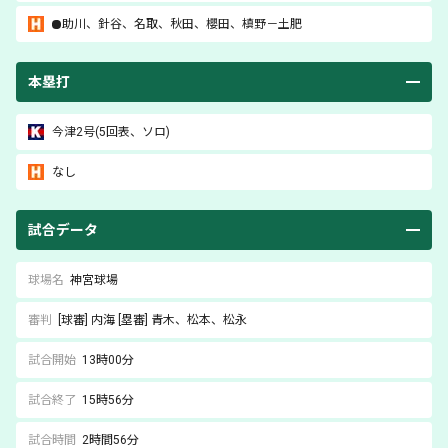
助川
、
針谷
、
名取
、
秋田
、
櫻田
、
槙野
－
土肥
本塁打
今津
2号(5回表、ソロ)
なし
試合データ
球場名
神宮球場
審判
[球審]
内海
[塁審]
青木
、松本
、松永
試合開始
13時00分
試合終了
15時56分
試合時間
2時間56分