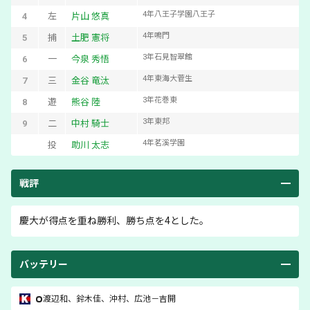
4
年
八王子学園八王子
4
左
片山 悠真
4
年
鳴門
5
捕
土肥 憲将
3
年
石見智翠館
6
一
今泉 秀悟
4
年
東海大菅生
7
三
金谷 竜汰
3
年
花巻東
8
遊
熊谷 陸
3
年
東邦
9
二
中村 騎士
4
年
茗溪学園
投
助川 太志
戦評
慶大が得点を重ね勝利、勝ち点を4とした。
バッテリー
渡辺和
、
鈴木佳
、
沖村
、
広池
－
吉開