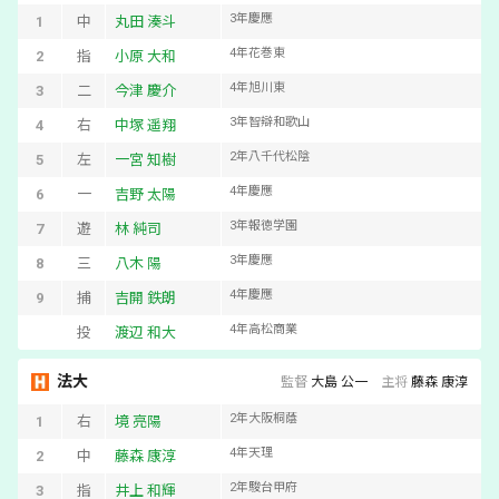
3
年
慶應
1
中
丸田 湊斗
4
年
花巻東
2
指
小原 大和
4
年
旭川東
3
二
今津 慶介
3
年
智辯和歌山
4
右
中塚 遥翔
2
年
八千代松陰
5
左
一宮 知樹
4
年
慶應
6
一
吉野 太陽
3
年
報徳学園
7
遊
林 純司
3
年
慶應
8
三
八木 陽
4
年
慶應
9
捕
吉開 鉄朗
4
年
高松商業
投
渡辺 和大
法大
監督
大島 公一
主将
藤森 康淳
2
年
大阪桐蔭
1
右
境 亮陽
4
年
天理
2
中
藤森 康淳
2
年
駿台甲府
3
指
井上 和輝