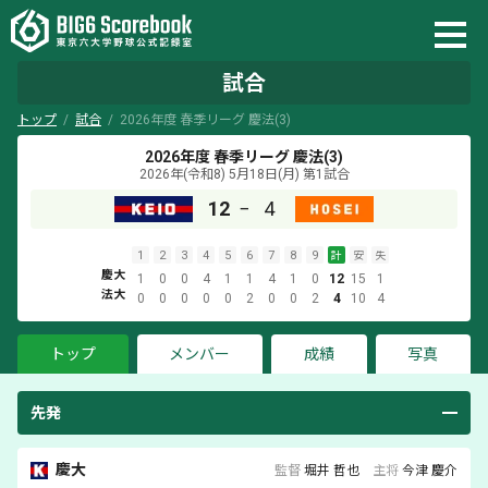
試合
トップ
試合
2026年度 春季リーグ 慶法(3)
2026年度 春季リーグ 慶法(3)
2026年(令和8) 5月18日(月)
第1試合
12
−
4
1
2
3
4
5
6
7
8
9
計
安
失
慶大
1
0
0
4
1
1
4
1
0
12
15
1
法大
0
0
0
0
0
2
0
0
2
4
10
4
トップ
メンバー
成績
写真
先発
慶大
監督
堀井 哲也
主将
今津 慶介