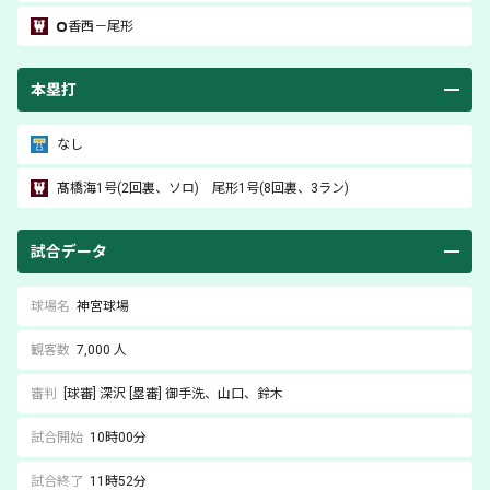
香西
－
尾形
本塁打
なし
髙橋海
1号(2回裏、ソロ)
尾形
1号(8回裏、3ラン)
試合データ
球場名
神宮球場
観客数
7,000 人
審判
[球審]
深沢
[塁審]
御手洗
、山口
、鈴木
試合開始
10時00分
試合終了
11時52分