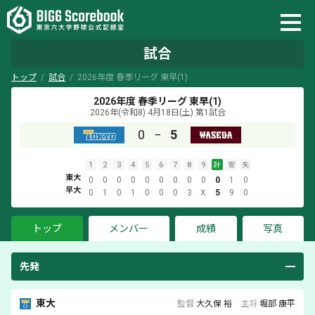
試合
トップ
試合
2026年度 春季リーグ 東早(1)
2026年度 春季リーグ 東早(1)
2026年(令和8) 4月18日(土)
第1試合
0
−
5
1
2
3
4
5
6
7
8
9
計
安
失
東大
0
0
0
0
0
0
0
0
0
0
1
0
早大
0
1
0
1
0
0
0
3
X
5
9
0
トップ
メンバー
成績
写真
先発
東大
監督
大久保 裕
主将
堀部 康平