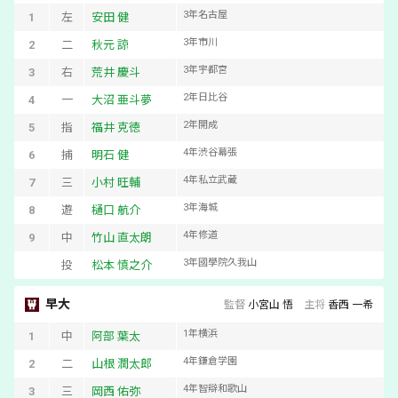
3
年
名古屋
1
左
安田 健
3
年
市川
2
二
秋元 諒
3
年
宇都宮
3
右
荒井 慶斗
2
年
日比谷
4
一
大沼 亜斗夢
2
年
開成
5
指
福井 克徳
4
年
渋谷幕張
6
捕
明石 健
4
年
私立武蔵
7
三
小村 旺輔
3
年
海城
8
遊
樋口 航介
4
年
修道
9
中
竹山 直太朗
3
年
國學院久我山
投
松本 慎之介
早大
監督
小宮山 悟
主将
香西 一希
1
年
横浜
1
中
阿部 葉太
4
年
鎌倉学園
2
二
山根 潤太郎
4
年
智辯和歌山
3
三
岡西 佑弥