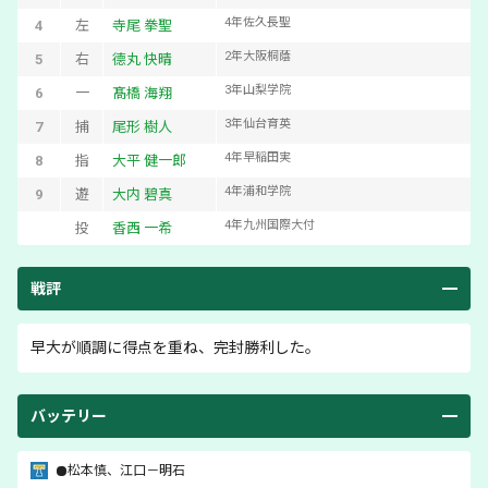
4
年
佐久長聖
4
左
寺尾 拳聖
2
年
大阪桐蔭
5
右
德丸 快晴
3
年
山梨学院
6
一
髙橋 海翔
3
年
仙台育英
7
捕
尾形 樹人
4
年
早稲田実
8
指
大平 健一郎
4
年
浦和学院
9
遊
大内 碧真
4
年
九州国際大付
投
香西 一希
戦評
早大が順調に得点を重ね、完封勝利した。
バッテリー
松本慎
、
江口
－
明石