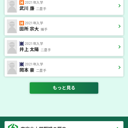
2021年入学
武川 廉
二塁手
2021年入学
田所 宗大
捕手
2021年入学
井上 太陽
二塁手
2021年入学
岡本 豪
二塁手
もっと見る