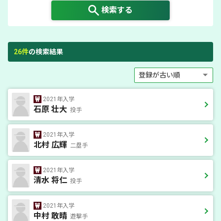
検索する
26
件
の検索結果
2021年入学
石原 壮大
投手
2021年入学
北村 広輝
二塁手
2021年入学
清水 将仁
投手
2021年入学
中村 敢晴
遊撃手