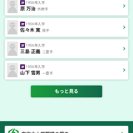
1956年入学
原 万治
外野手
1956年入学
佐々木 寛
投手
1956年入学
三島 正義
二塁手
1956年入学
山下 雪男
一塁手
もっと見る