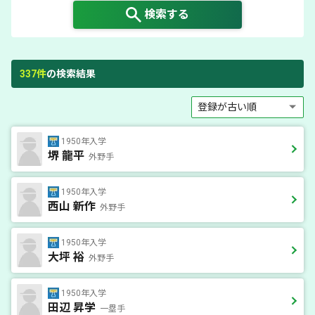
検索する
337
件
の検索結果
1950年入学
堺 龍平
外野手
1950年入学
西山 新作
外野手
1950年入学
大坪 裕
外野手
1950年入学
田辺 昇学
一塁手