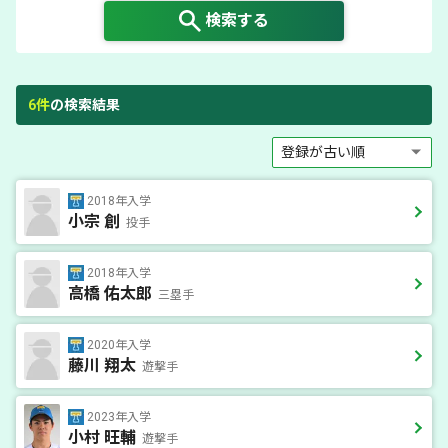
検索する
6
件
の検索結果
2018年入学
小宗 創
投手
2018年入学
高橋 佑太郎
三塁手
2020年入学
藤川 翔太
遊撃手
2023年入学
小村 旺輔
遊撃手