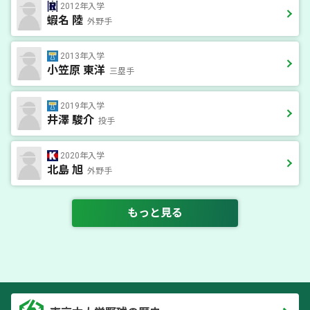
2012年入学
蝦名 陸
外野手
2013年入学
小笠原 東洋
三塁手
2019年入学
井澤 駿介
投手
2020年入学
北島 旭
外野手
もっと見る