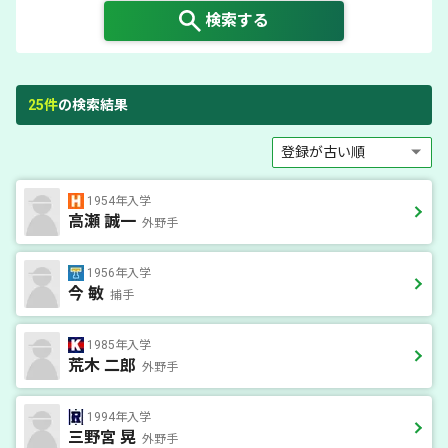
検索する
25
件
の検索結果
1954年入学
高瀬 誠一
外野手
1956年入学
今 敏
捕手
1985年入学
荒木 二郎
外野手
1994年入学
三野宮 晃
外野手