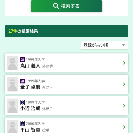
検索する
27
件
の検索結果
1999年入学
丸山 義人
外野手
1999年入学
金子 卓磨
外野手
1999年入学
小沼 治朗
外野手
2000年入学
平山 智章
投手