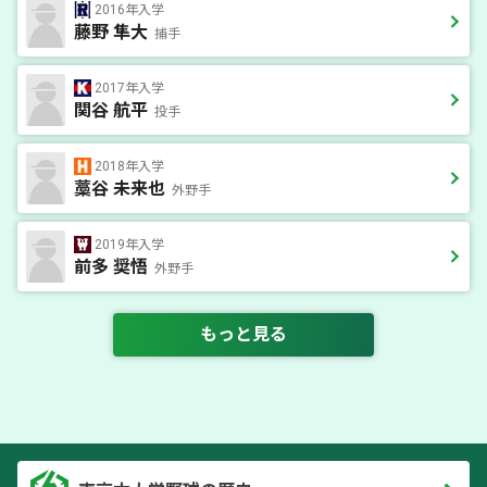
2016年入学
藤野 隼大
捕手
2017年入学
関谷 航平
投手
2018年入学
藁谷 未来也
外野手
2019年入学
前多 奨悟
外野手
もっと見る