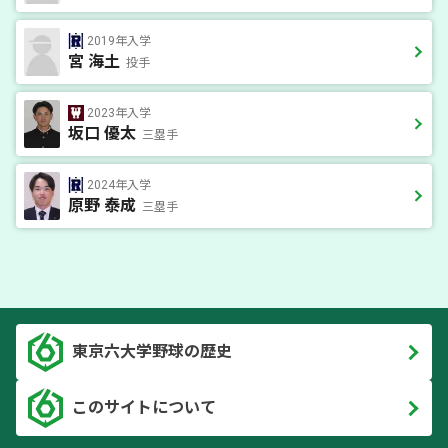
2019年入学
宮 海土
投手
2023年入学
坂口 優太
三塁手
2024年入学
原野 泰成
三塁手
東京六大学野球の歴史
このサイトについて