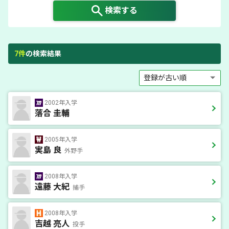
検索する
7
件
の検索結果
2002年入学
落合 圭輔
2005年入学
実島 良
外野手
2008年入学
遠藤 大紀
捕手
2008年入学
吉越 亮人
投手