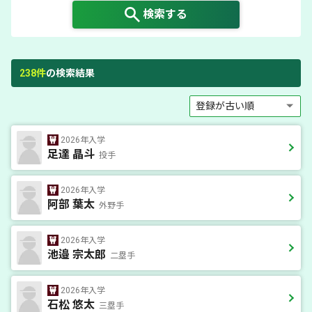
検索する
238
件
の検索結果
2026年入学
足達 晶斗
投手
2026年入学
阿部 葉太
外野手
2026年入学
池邉 宗太郎
二塁手
2026年入学
石松 悠太
三塁手