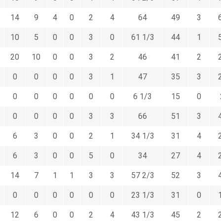
14
9
4
0
2
4
64
49
3
10
5
0
0
3
0
61 1/3
44
1
20
10
0
0
3
2
46
41
2
0
0
0
0
3
1
47
35
3
0
0
0
0
0
0
6 1/3
15
0
0
0
0
0
3
3
66
51
3
6
3
0
0
2
1
34 1/3
31
4
6
3
0
0
5
0
34
27
4
14
7
1
1
3
3
57 2/3
52
3
0
0
0
0
0
0
23 1/3
31
0
12
6
0
0
2
4
43 1/3
45
2