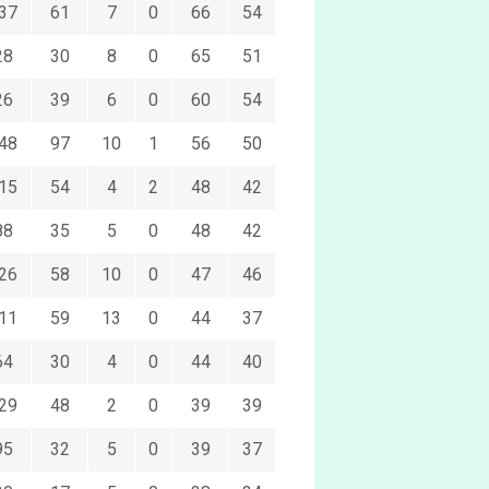
37
61
7
0
66
54
28
30
8
0
65
51
26
39
6
0
60
54
48
97
10
1
56
50
15
54
4
2
48
42
88
35
5
0
48
42
26
58
10
0
47
46
11
59
13
0
44
37
64
30
4
0
44
40
29
48
2
0
39
39
95
32
5
0
39
37