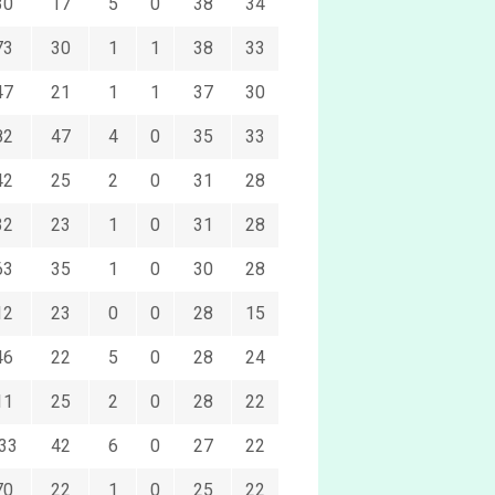
30
17
5
0
38
34
73
30
1
1
38
33
47
21
1
1
37
30
82
47
4
0
35
33
42
25
2
0
31
28
32
23
1
0
31
28
63
35
1
0
30
28
12
23
0
0
28
15
46
22
5
0
28
24
11
25
2
0
28
22
33
42
6
0
27
22
70
22
1
0
25
22