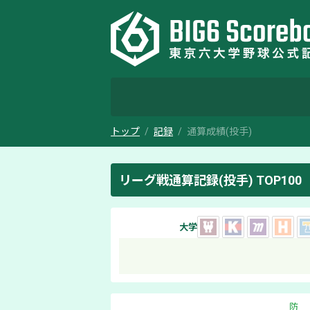
トップ
記録
通算成績(投手)
リーグ戦通算記録(投手) TOP100
大学