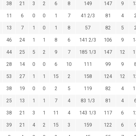
38
21
3
2
6
8
149
147
9
1
11
6
0
0
1
7
41 2/3
81
4
13
7
1
0
1
8
57
82
5
46
24
1
1
8
6
141 2/3
106
9
1
44
25
5
2
9
7
185 1/3
147
12
1
28
14
0
0
6
10
111
99
9
53
27
1
1
15
2
158
124
12
1
38
19
0
0
2
5
119
82
4
1
25
13
1
1
7
4
83 1/3
81
4
38
21
3
1
11
4
143 1/3
117
6
1
39
21
4
2
15
3
159
122
6