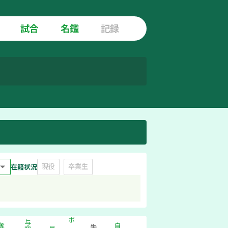
試合
名鑑
記録
現役
卒業生
在籍状況