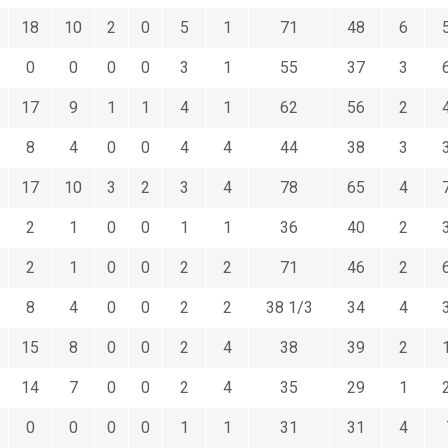
18
10
2
0
5
1
71
48
6
0
0
0
0
3
1
55
37
3
17
9
1
1
4
1
62
56
2
8
4
0
0
4
4
44
38
3
17
10
3
2
3
4
78
65
4
2
1
0
0
1
1
36
40
2
2
1
0
0
2
2
71
46
2
8
4
0
0
2
2
38 1/3
34
4
15
8
0
0
2
4
38
39
2
14
7
0
0
2
4
35
29
1
0
0
0
0
1
1
31
31
4