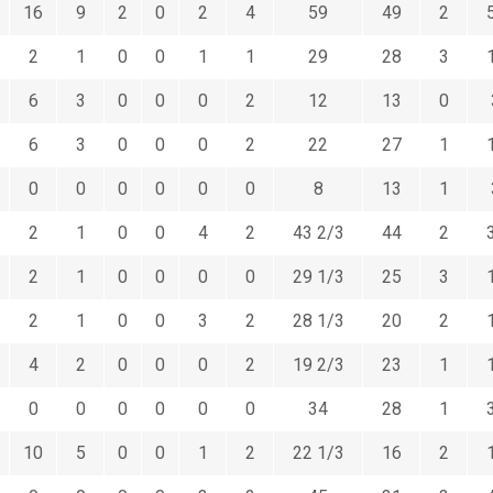
16
9
2
0
2
4
59
49
2
2
1
0
0
1
1
29
28
3
6
3
0
0
0
2
12
13
0
6
3
0
0
0
2
22
27
1
0
0
0
0
0
0
8
13
1
2
1
0
0
4
2
43 2/3
44
2
2
1
0
0
0
0
29 1/3
25
3
2
1
0
0
3
2
28 1/3
20
2
4
2
0
0
0
2
19 2/3
23
1
0
0
0
0
0
0
34
28
1
10
5
0
0
1
2
22 1/3
16
2