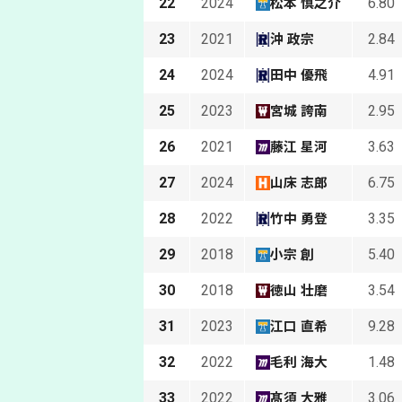
22
2024
6.80
松本 慎之介
23
2021
2.84
沖 政宗
24
2024
4.91
田中 優飛
25
2023
2.95
宮城 誇南
26
2021
3.63
藤江 星河
27
2024
6.75
山床 志郎
28
2022
3.35
竹中 勇登
29
2018
5.40
小宗 創
30
2018
3.54
徳山 壮磨
31
2023
9.28
江口 直希
32
2022
1.48
毛利 海大
33
2022
3.06
髙須 大雅