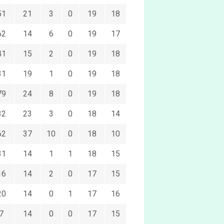
51
21
3
0
19
18
62
14
6
0
19
17
41
15
2
0
19
18
31
19
1
0
19
18
79
24
8
0
19
18
32
23
3
0
18
14
62
37
10
0
18
10
31
14
1
1
18
15
16
14
2
0
17
15
20
14
0
1
17
16
7
14
0
0
17
15