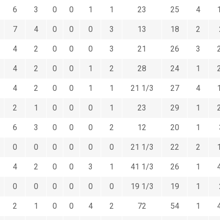
6
3
0
0
1
1
23
25
4
7
4
0
0
0
3
13
18
2
4
2
0
0
0
3
21
26
3
4
2
0
0
1
2
28
24
1
4
2
0
0
1
1
21 1/3
27
4
2
1
0
0
0
1
23
29
1
6
3
0
0
0
2
12
20
1
0
0
0
0
0
0
21 1/3
22
2
4
2
0
0
3
1
41 1/3
26
1
0
0
0
0
0
0
19 1/3
19
1
2
1
0
0
4
2
72
54
1