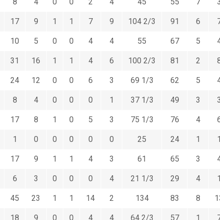
8
4
0
0
2
4
45
55
7
17
9
1
1
7
9
104 2/3
91
6
10
5
0
0
4
4
55
67
5
31
16
1
1
4
6
100 2/3
81
2
24
12
0
0
6
3
69 1/3
62
5
8
4
0
0
0
1
37 1/3
49
3
17
8
1
0
5
3
75 1/3
76
4
1
0
0
0
0
0
25
24
1
17
9
1
1
4
3
61
65
3
6
3
0
0
0
4
21 1/3
29
4
45
23
1
1
14
2
134
83
8
1
18
9
0
0
4
4
64 2/3
57
1