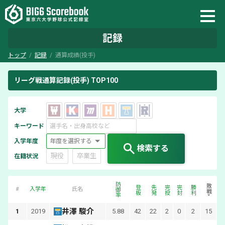
記録
トップ
記録
通算成績(投手)
リーグ戦通算記録(投手) TOP100
大学
キーワード
入学年度
検索する
現役
卒業生
在籍状況
防御率
敗戦
登板
先発
完投
完封
勝利
#
入学年
氏名
井澤 駿介
1
2019
5.88
42
22
2
0
2
15
1