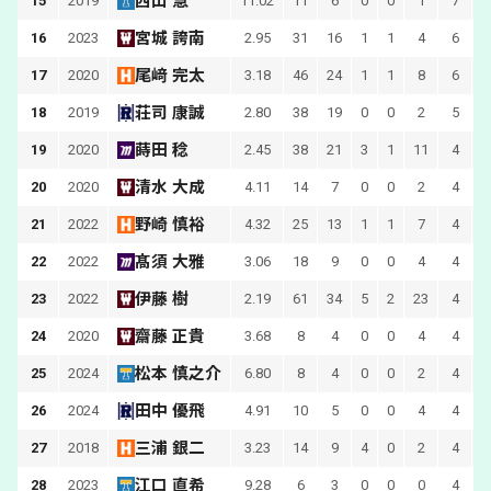
西山 慧
15
2019
11.02
11
6
0
0
1
7
宮城 誇南
16
2023
2.95
31
16
1
1
4
6
1
尾﨑 完太
17
2020
3.18
46
24
1
1
8
6
1
荘司 康誠
18
2019
2.80
38
19
0
0
2
5
蒔田 稔
19
2020
2.45
38
21
3
1
11
4
1
清水 大成
20
2020
4.11
14
7
0
0
2
4
野崎 慎裕
21
2022
4.32
25
13
1
1
7
4
髙須 大雅
22
2022
3.06
18
9
0
0
4
4
伊藤 樹
23
2022
2.19
61
34
5
2
23
4
2
齋藤 正貴
24
2020
3.68
8
4
0
0
4
4
松本 慎之介
25
2024
6.80
8
4
0
0
2
4
田中 優飛
26
2024
4.91
10
5
0
0
4
4
三浦 銀二
27
2018
3.23
14
9
4
0
2
4
江口 直希
28
2023
9.28
6
3
0
0
0
4