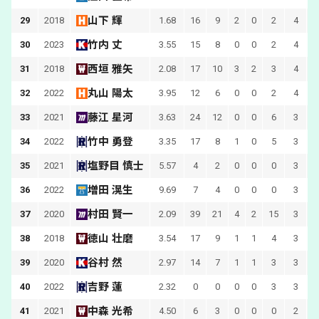
山下 輝
29
2018
1.68
16
9
2
0
2
4
竹内 丈
30
2023
3.55
15
8
0
0
2
4
西垣 雅矢
31
2018
2.08
17
10
3
2
3
4
丸山 陽太
32
2022
3.95
12
6
0
0
2
4
藤江 星河
33
2021
3.63
24
12
0
0
6
3
竹中 勇登
34
2022
3.35
17
8
1
0
5
3
塩野目 慎士
35
2021
5.57
4
2
0
0
0
3
増田 滉生
36
2022
9.69
7
4
0
0
0
3
村田 賢一
37
2020
2.09
39
21
4
2
15
3
徳山 壮磨
38
2018
3.54
17
9
1
1
4
3
谷村 然
39
2020
2.97
14
7
1
1
3
3
吉野 蓮
40
2022
2.32
0
0
0
0
3
3
中森 光希
41
2021
4.50
6
3
0
0
0
2