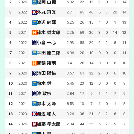
松岡 由機
2
2020
6.02
22
12
2
0
1
14
1
外丸 東眞
3
2022
2.71
85
46
6
3
20
14
3
渡辺 向輝
4
2022
5.25
26
15
4
0
1
13
1
篠木 健太郎
5
2021
2.26
69
36
3
0
14
12
2
小畠 一心
6
2022
2.93
55
29
2
2
8
11
1
平田 康二郎
7
2021
6.96
20
10
0
0
0
11
吉鶴 翔瑛
8
2021
3.41
28
14
0
0
6
10
池田 陽佑
9
2020
3.57
61
32
2
0
6
10
1
鈴木 健
10
2020
5.46
23
12
0
0
0
9
沖 政宗
11
2021
2.84
17
9
1
1
7
9
1
鈴木 太陽
12
2021
8.53
13
7
1
0
1
8
渡辺 和大
13
2023
3.26
38
21
3
2
6
8
加藤 孝太郎
14
2020
2.04
44
25
5
2
9
7
1