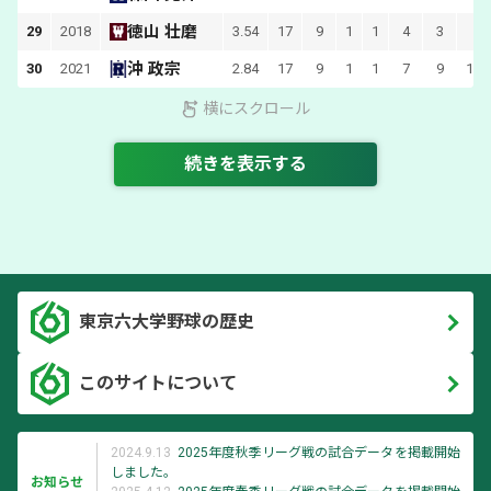
徳山 壮磨
29
2018
3.54
17
9
1
1
4
3
6
沖 政宗
30
2021
2.84
17
9
1
1
7
9
104
横にスクロール
続きを表示する
東京六大学野球の歴史
このサイトについて
2024.9.13
2025年度秋季リーグ戦の試合データを掲載開始
しました。
お知らせ