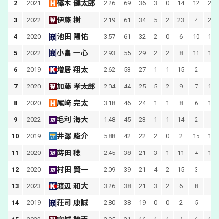
篠木 健太郎
2
2021
2.26
69
36
3
0
14
12
274
伊藤 樹
3
2022
2.19
61
34
5
2
23
4
279
池田 陽佑
4
2020
3.57
61
32
2
0
6
10
181
小畠 一心
5
2022
2.93
55
29
2
2
8
11
193
増居 翔太
6
2019
2.62
53
27
1
1
15
2
1
加藤 孝太郎
7
2020
2.04
44
25
5
2
9
7
185
尾﨑 完太
8
2020
3.18
46
24
1
1
8
6
141
毛利 海大
9
2022
1.48
45
23
1
1
14
2
1
井澤 駿介
10
2019
5.88
42
22
2
0
2
15
136
蒔田 稔
11
2020
2.45
38
21
3
1
11
4
143
村田 賢一
12
2020
2.09
39
21
4
2
15
3
1
渡辺 和大
13
2023
3.26
38
21
3
2
6
8
1
荘司 康誠
14
2019
2.80
38
19
0
0
2
5
1