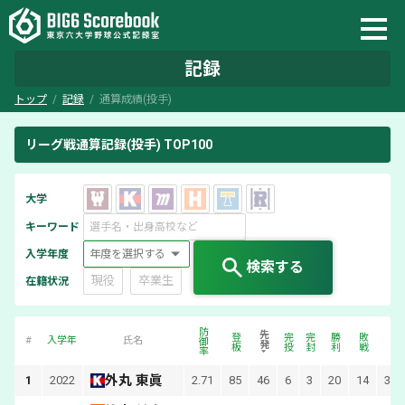
記録
トップ
記録
通算成績(投手)
リーグ戦通算記録(投手) TOP100
大学
キーワード
入学年度
検索する
現役
卒業生
在籍状況
防御率
投
先発
登板
完投
完封
勝利
敗戦
#
入学年
氏名
外丸 東眞
1
2022
2.71
85
46
6
3
20
14
305