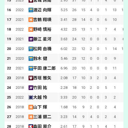
宮城 誇南
15
2023
2.95
31
16
1
1
4
6
100
渡辺 向輝
16
2022
5.25
26
15
4
0
1
13
116
吉鶴 翔瑛
17
2021
3.41
28
14
0
0
6
10
1
野崎 慎裕
18
2022
4.32
25
13
1
1
7
4
83 
藤江 星河
19
2021
3.63
24
12
0
0
6
3
69 
松岡 由機
20
2020
6.02
22
12
2
0
1
14
116
鈴木 健
21
2020
5.46
23
12
0
0
0
9
9
平田 康二郎
22
2021
6.96
20
10
0
0
0
11
7
西垣 雅矢
23
2018
2.08
17
10
3
2
3
4
7
竹田 祐
24
2018
2.28
18
10
2
0
5
1
7
大越 怜
25
2022
3.33
20
10
0
0
3
2
4
山下 輝
26
2018
1.68
16
9
2
0
2
4
5
三浦 銀二
27
2018
3.23
14
9
4
0
2
4
6
森田 晃介
28
2018
2.61
17
9
1
1
4
1
6