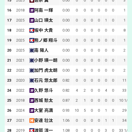
佐宗 翼
15
2025
0.00
0
0
0
0
0
0
3
阿南 一輝
16
2018
0.00
0
0
0
0
0
0
1
山口 瑛太
17
2025
0.00
0
0
0
0
1
0
1
坂中 大貴
18
2022
0.00
0
0
0
0
0
0
8
熊ノ郷 翔斗
19
2025
0.00
0
0
0
0
0
0
1
南 陽人
20
2025
0.00
0
0
0
0
0
0
2
小野 瑛一朗
21
2021
0.00
0
0
0
0
0
0
1
加門 虎太朗
22
2022
0.00
0
0
0
0
0
0
2
石元 悠太郎
23
2020
0.82
0
0
0
0
0
0
11
久野 悠斗
24
2022
0.82
4
2
0
0
4
0
33
西城 愁太
25
2018
0.87
2
1
0
0
0
0
10 1/3
大室 亮満
26
2024
0.93
10
5
0
0
1
0
29
安達 壮汰
27
2021
1.06
0
0
0
0
1
1
34
渡部 淳一
28
2019
1.08
0
0
0
0
3
0
33 1/3