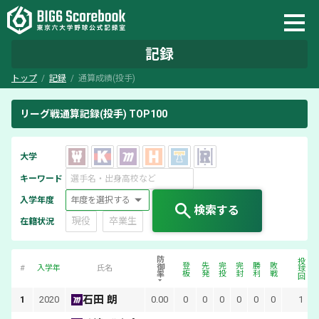
記録
トップ
記録
通算成績(投手)
リーグ戦通算記録(投手) TOP100
大学
キーワード
入学年度
検索する
現役
卒業生
在籍状況
防御率
投球回
登板
先発
完投
完封
勝利
敗戦
#
入学年
氏名
石田 朗
1
2020
0.00
0
0
0
0
0
0
1