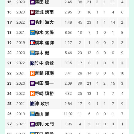
蒔田 稔
15
2020
2.45
38
21
3
1
11
4
14
宮城 誇南
16
2023
2.95
31
16
1
1
4
6
10
毛利 海大
17
2022
1.48
45
23
1
1
14
2
鈴木 太陽
18
2021
8.53
13
7
1
0
1
8
橋本 達弥
19
2019
1.27
2
1
0
0
2
2
鈴木 健
20
2020
5.46
23
12
0
0
0
9
竹中 勇登
21
2022
3.35
17
8
1
0
5
3
75
吉鶴 翔瑛
22
2021
3.41
28
14
0
0
6
10
村田 賢一
23
2020
2.09
39
21
4
2
15
3
野崎 慎裕
24
2022
4.32
25
13
1
1
7
4
83
沖 政宗
25
2021
2.84
17
9
1
1
7
9
10
西山 慧
26
2019
11.02
11
6
0
0
1
7
41
浅利 太門
27
2021
1.96
4
2
0
0
3
1
41