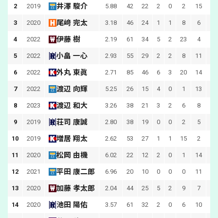
井澤 駿介
2
2019
5.88
42
22
2
0
2
15
13
尾﨑 完太
3
2020
3.18
46
24
1
1
8
6
14
伊藤 樹
4
2022
2.19
61
34
5
2
23
4
27
小畠 一心
5
2022
2.93
55
29
2
2
8
11
19
外丸 東眞
6
2022
2.71
85
46
6
3
20
14
30
渡辺 向輝
7
2022
5.25
26
15
4
0
1
13
11
渡辺 和大
8
2023
3.26
38
21
3
2
6
8
荘司 康誠
9
2019
2.80
38
19
0
0
2
5
増居 翔太
10
2019
2.62
53
27
1
1
15
2
松岡 由機
11
2020
6.02
22
12
2
0
1
14
11
平田 康二郎
12
2021
6.96
20
10
0
0
0
11
加藤 孝太郎
13
2020
2.04
44
25
5
2
9
7
18
池田 陽佑
14
2020
3.57
61
32
2
0
6
10
18