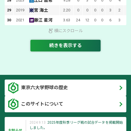
江口 直希
28
2023
9.28
6
3
0
0
0
4
21
宮 海土
29
2019
2.20
0
0
0
0
3
2
藤江 星河
30
2021
3.63
24
12
0
0
6
3
69
横にスクロール
続きを表示する
東京六大学野球の歴史
このサイトについて
2024.9.13
2025年度秋季リーグ戦の試合データを掲載開始
しました。
お知らせ