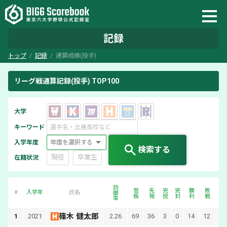
記録
トップ
記録
通算成績(投手)
リーグ戦通算記録(投手) TOP100
大学
キーワード
入学年度
検索する
現役
卒業生
在籍状況
防御率
登板
先発
完投
完封
勝利
敗戦
#
入学年
氏名
篠木 健太郎
1
2021
2.26
69
36
3
0
14
12
27