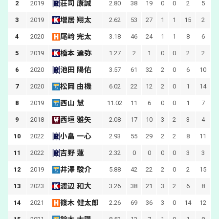
荘司 康誠
2
2019
2.80
38
19
0
0
2
5
増居 翔太
3
2019
2.62
53
27
1
1
15
2
尾﨑 完太
4
2020
3.18
46
24
1
1
8
6
1
橋本 達弥
5
2019
1.27
2
1
0
0
2
2
池田 陽佑
6
2020
3.57
61
32
2
0
6
10
1
松岡 由機
7
2020
6.02
22
12
2
0
1
14
1
西山 慧
8
2019
11.02
11
6
0
0
1
7
西垣 雅矢
9
2018
2.08
17
10
3
2
3
4
小畠 一心
10
2022
2.93
55
29
2
2
8
11
1
吉野 蓮
11
2022
2.32
0
0
0
0
3
3
井澤 駿介
12
2019
5.88
42
22
2
0
2
15
1
渡辺 和大
13
2023
3.26
38
21
3
2
6
8
篠木 健太郎
14
2021
2.26
69
36
3
0
14
12
2