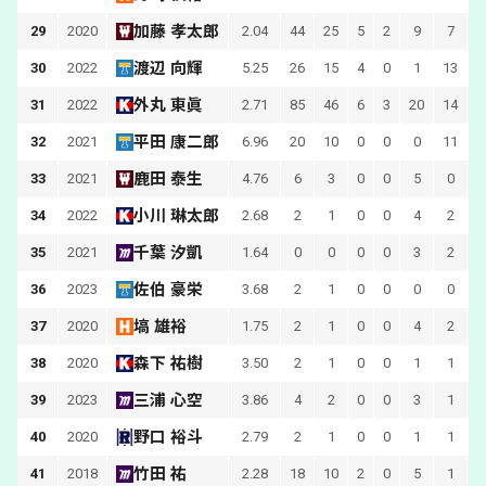
加藤 孝太郎
29
2020
2.04
44
25
5
2
9
7
1
渡辺 向輝
30
2022
5.25
26
15
4
0
1
13
1
外丸 東眞
31
2022
2.71
85
46
6
3
20
14
3
平田 康二郎
32
2021
6.96
20
10
0
0
0
11
鹿田 泰生
33
2021
4.76
6
3
0
0
5
0
小川 琳太郎
34
2022
2.68
2
1
0
0
4
2
千葉 汐凱
35
2021
1.64
0
0
0
0
3
2
佐伯 豪栄
36
2023
3.68
2
1
0
0
0
0
塙 雄裕
37
2020
1.75
2
1
0
0
4
2
森下 祐樹
38
2020
3.50
2
1
0
0
1
1
三浦 心空
39
2023
3.86
4
2
0
0
3
1
野口 裕斗
40
2020
2.79
2
1
0
0
1
1
竹田 祐
41
2018
2.28
18
10
2
0
5
1