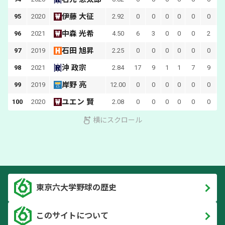
伊藤 大征
95
2020
2.92
0
0
0
0
0
0
中森 光希
96
2021
4.50
6
3
0
0
0
2
石田 旭昇
97
2019
2.25
0
0
0
0
0
0
沖 政宗
98
2021
2.84
17
9
1
1
7
9
1
岸野 亮
99
2019
12.00
0
0
0
0
0
0
ユエン 賢
100
2020
2.08
0
0
0
0
0
0
横にスクロール
東京六大学野球の歴史
このサイトについて