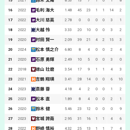
鈴木 太陽
15
2021
8.53
13
7
1
0
1
8
毛利 海大
16
2022
1.48
45
23
1
1
14
2
大川 慈英
17
2022
2.78
0
0
0
0
3
1
大越 怜
18
2022
3.33
20
10
0
0
3
2
村田 賢一
19
2020
2.09
39
21
4
2
15
3
松本 慎之介
20
2024
6.80
8
4
0
0
2
4
石原 勇輝
21
2020
2.49
10
5
0
0
3
0
徳山 壮磨
22
2018
3.54
17
9
1
1
4
3
吉鶴 翔瑛
23
2021
3.41
28
14
0
0
6
10
斎藤 蓉
24
2023
4.18
4
2
0
0
1
2
松本 直
25
2023
1.89
8
4
0
0
2
1
鈴木 健
26
2020
5.46
23
12
0
0
0
9
宮城 誇南
27
2023
2.95
31
16
1
1
4
6
1
野崎 慎裕
28
2022
4.32
25
13
1
1
7
4