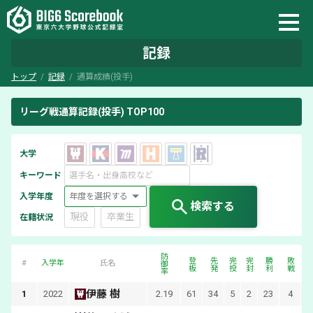
記録
トップ
記録
通算成績(投手)
リーグ戦通算記録(投手) TOP100
大学
キーワード
入学年度
検索する
現役
卒業生
在籍状況
防御率
登板
先発
完投
完封
勝利
敗戦
#
入学年
氏名
伊藤 樹
1
2022
2.19
61
34
5
2
23
4
2