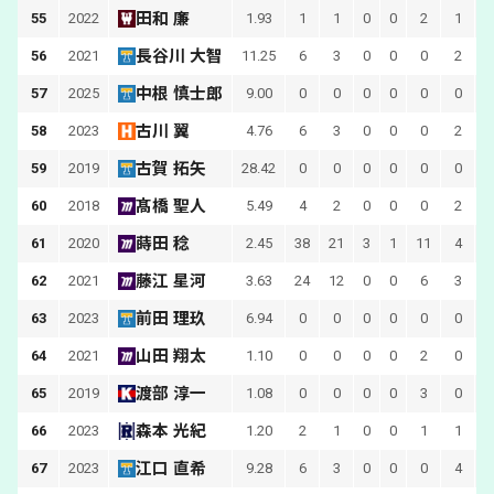
田和 廉
55
2022
1.93
1
1
0
0
2
1
長谷川 大智
56
2021
11.25
6
3
0
0
0
2
中根 慎士郎
57
2025
9.00
0
0
0
0
0
0
古川 翼
58
2023
4.76
6
3
0
0
0
2
古賀 拓矢
59
2019
28.42
0
0
0
0
0
0
髙橋 聖人
60
2018
5.49
4
2
0
0
0
2
蒔田 稔
61
2020
2.45
38
21
3
1
11
4
1
藤江 星河
62
2021
3.63
24
12
0
0
6
3
前田 理玖
63
2023
6.94
0
0
0
0
0
0
山田 翔太
64
2021
1.10
0
0
0
0
2
0
渡部 淳一
65
2019
1.08
0
0
0
0
3
0
森本 光紀
66
2023
1.20
2
1
0
0
1
1
江口 直希
67
2023
9.28
6
3
0
0
0
4