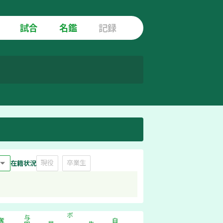
試合
名鑑
記録
現役
卒業生
在籍状況