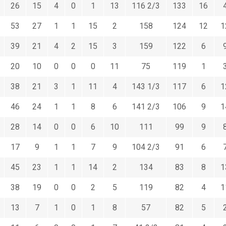
26
15
4
0
1
13
116 2/3
133
16
53
27
1
1
15
2
158
124
12
1
39
21
4
2
15
3
159
122
6
20
10
0
0
0
11
75
119
1
38
21
3
1
11
4
143 1/3
117
6
1
46
24
1
1
8
6
141 2/3
106
9
1
28
14
0
0
6
10
111
99
9
17
9
1
1
7
9
104 2/3
91
6
45
23
1
1
14
2
134
83
8
1
38
19
0
0
2
5
119
82
4
1
13
7
1
0
1
8
57
82
5