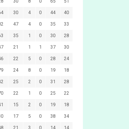
28
30
8
0
65
51
64
30
4
0
44
40
82
47
4
0
35
33
63
35
1
0
30
28
47
21
1
1
37
30
46
22
5
0
28
24
79
24
8
0
19
18
42
25
2
0
31
28
70
22
1
0
25
22
41
15
2
0
19
18
30
17
5
0
38
34
48
21
3
0
14
14