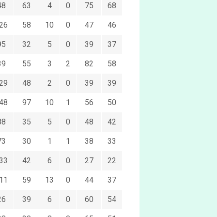
48
63
4
0
75
68
26
58
10
0
47
46
95
32
5
0
39
37
39
55
3
2
82
58
29
48
2
0
39
39
48
97
10
1
56
50
88
35
5
0
48
42
73
30
1
1
38
33
33
42
6
0
27
22
11
59
13
0
44
37
26
39
6
0
60
54