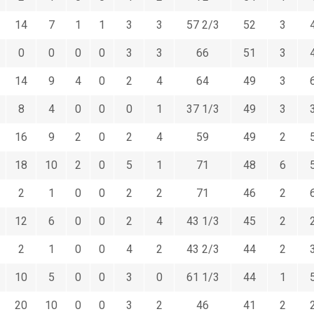
14
7
1
1
3
3
57 2/3
52
3
0
0
0
0
3
3
66
51
3
14
9
4
0
2
4
64
49
3
8
4
0
0
0
1
37 1/3
49
3
16
9
2
0
2
4
59
49
2
18
10
2
0
5
1
71
48
6
2
1
0
0
2
2
71
46
2
12
6
0
0
2
4
43 1/3
45
2
2
1
0
0
4
2
43 2/3
44
2
10
5
0
0
3
0
61 1/3
44
1
20
10
0
0
3
2
46
41
2