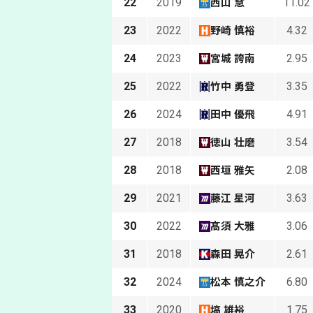
22
2019
11.02
西山 慧
23
2022
4.32
野崎 慎裕
24
2023
2.95
宮城 誇南
25
2022
3.35
竹中 勇登
26
2024
4.91
田中 優飛
27
2018
3.54
徳山 壮磨
28
2018
2.08
西垣 雅矢
29
2021
3.63
藤江 星河
30
2022
3.06
髙須 大雅
31
2018
2.61
森田 晃介
32
2024
6.80
松本 慎之介
33
2020
1.75
塙 雄裕