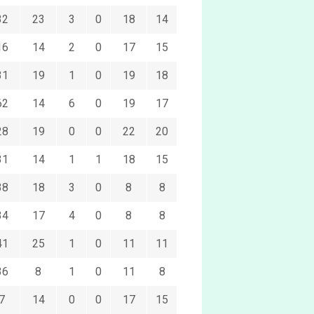
32
23
3
0
18
14
16
14
2
0
17
15
31
19
1
0
19
18
62
14
6
0
19
17
28
19
0
0
22
20
31
14
1
1
18
15
38
18
3
0
8
8
34
17
4
0
8
8
41
25
1
0
11
11
36
8
1
0
11
8
7
14
0
0
17
15