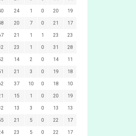
40
24
1
0
20
19
48
20
7
0
21
17
67
21
1
1
23
23
32
23
1
0
31
28
52
14
2
0
14
11
51
21
3
0
19
18
62
37
10
0
18
10
21
15
1
0
20
19
32
13
3
0
13
13
55
21
5
0
22
17
24
23
5
0
22
17