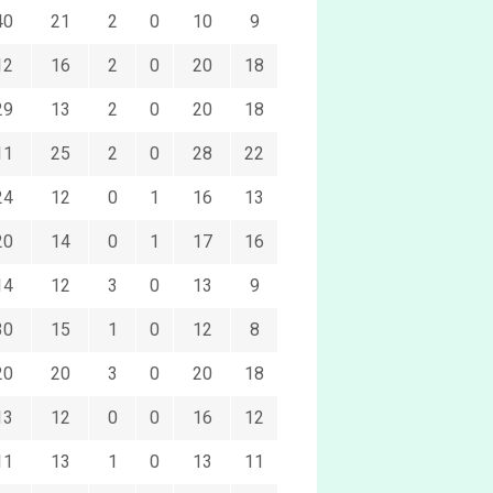
40
21
2
0
10
9
12
16
2
0
20
18
29
13
2
0
20
18
11
25
2
0
28
22
24
12
0
1
16
13
20
14
0
1
17
16
14
12
3
0
13
9
30
15
1
0
12
8
20
20
3
0
20
18
13
12
0
0
16
12
11
13
1
0
13
11