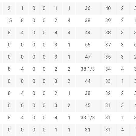
2
1
0
0
1
1
36
40
2
15
8
0
0
2
4
38
39
2
8
4
0
0
4
4
44
38
3
0
0
0
0
3
1
55
37
3
0
0
0
0
3
1
47
35
3
8
4
0
0
2
2
38 1/3
34
4
0
0
0
0
3
2
44
33
1
8
4
0
0
2
1
38
32
2
0
0
0
0
3
2
45
31
3
8
4
0
0
4
1
33 1/3
31
1
0
0
0
0
1
1
31
31
4