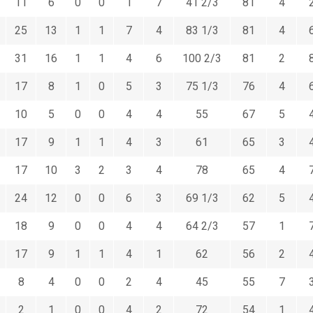
11
6
0
0
1
7
41 2/3
81
4
25
13
1
1
7
4
83 1/3
81
4
31
16
1
1
4
6
100 2/3
81
2
17
8
1
0
5
3
75 1/3
76
4
10
5
0
0
4
4
55
67
5
17
9
1
1
4
3
61
65
3
17
10
3
2
3
4
78
65
4
24
12
0
0
6
3
69 1/3
62
5
18
9
0
0
4
4
64 2/3
57
1
17
9
1
1
4
1
62
56
2
8
4
0
0
2
4
45
55
7
2
1
0
0
4
2
72
54
1