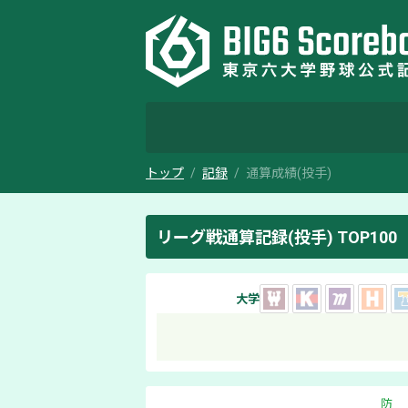
トップ
記録
通算成績(投手)
リーグ戦通算記録(投手) TOP100
大学